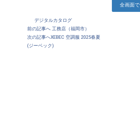
全画面で
カ
デジタルカタログ
投
テ
前の記事へ
工務店（福岡市）
ゴ
次の記事へ
XEBEC 空調服 2025春夏
稿
リ
(ジーベック)
ナ
ー
ビ
ゲ
ー
シ
ョ
ン