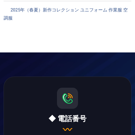
カ
2025年（春夏）新作コレクション
ユニフォーム
作業服
空
テ
調服
ゴ
リ
ー
◆ 電話番号