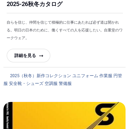
2025-26秋冬カタログ
自らを信じ、仲間を信じて積極的に仕事にあたれば必ず道は開かれ
る。明日の日本のために、働くすべての人を応援したい。自重堂のワ
ークウェア。
詳細を見る
カ
2025（秋冬）新作コレクション
ユニフォーム
作業服
円管
テ
服
安全靴・シューズ
空調服
警備服
ゴ
リ
ー