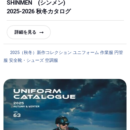
SHINMEN (シンメン)
2025-2026 秋冬カタログ
詳細を見る
カ
2025（秋冬）新作コレクション
ユニフォーム
作業服
円管
テ
服
安全靴・シューズ
空調服
ゴ
リ
ー