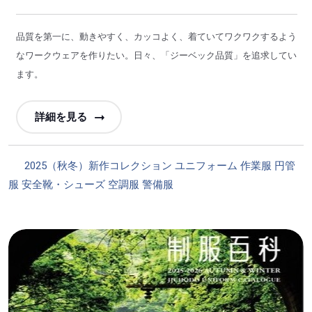
品質を第一に、動きやすく、カッコよく、着ていてワクワクするよう
なワークウェアを作りたい。日々、「ジーベック品質」を追求してい
ます。
詳細を見る
カ
2025（秋冬）新作コレクション
ユニフォーム
作業服
円管
テ
服
安全靴・シューズ
空調服
警備服
ゴ
リ
ー