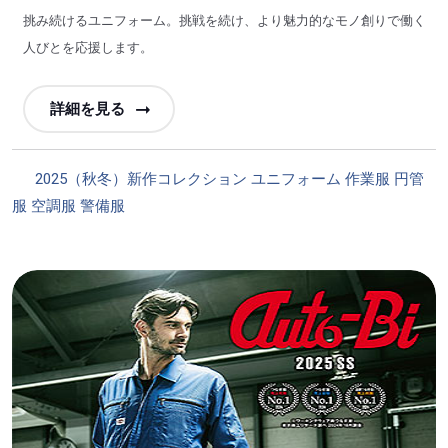
挑み続けるユニフォーム。挑戦を続け、より魅力的なモノ創りで働く
人びとを応援します。
詳細を見る
カ
2025（秋冬）新作コレクション
ユニフォーム
作業服
円管
テ
服
空調服
警備服
ゴ
リ
ー