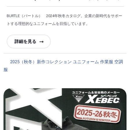
BURTLE（バートル） 2024年秋冬カタログ。企業の新時代をサポー
トする理想的なユニフォームを目指しています。
詳細を見る
カ
2025（秋冬）新作コレクション
ユニフォーム
作業服
空調
テ
服
ゴ
リ
ー