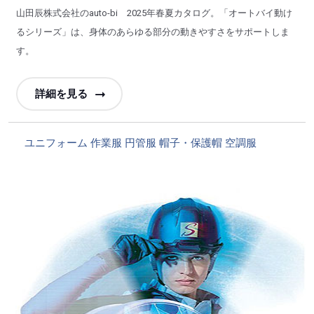
山田辰株式会社のauto-bi 2025年春夏カタログ。「オートバイ動け
るシリーズ」は、身体のあらゆる部分の動きやすさをサポートしま
す。
詳細を見る
カ
ユニフォーム
作業服
円管服
帽子・保護帽
空調服
テ
ゴ
リ
ー