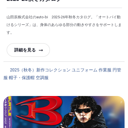
山田辰株式会社のauto-bi 2025-26年秋冬カタログ。「オートバイ動
けるシリーズ」は、身体のあらゆる部分の動きやすさをサポートしま
す。
詳細を見る
カ
2025（秋冬）新作コレクション
ユニフォーム
作業服
円管
テ
服
帽子・保護帽
空調服
ゴ
リ
ー