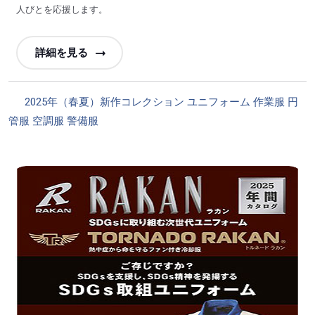
人びとを応援します。
詳細を見る
カ
2025年（春夏）新作コレクション
ユニフォーム
作業服
円
テ
管服
空調服
警備服
ゴ
リ
ー