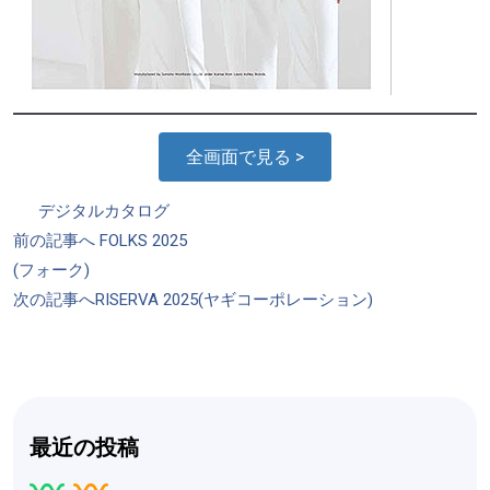
全画面で見る >
カ
デジタルカタログ
投
テ
前の記事へ
FOLKS 2025
稿
ゴ
(フォーク)
ナ
リ
次の記事へ
RISERVA 2025(ヤギコーポレーション)
ビ
ー
ゲ
ー
シ
ョ
最近の投稿
ン